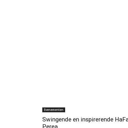
Evenementen
Swingende en inspirerende HaFa
Perea