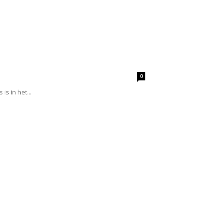
0
s in het...