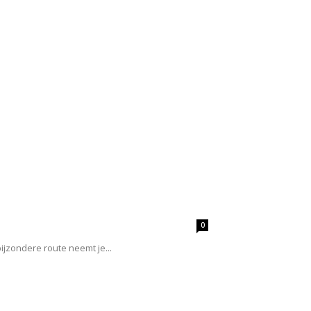
0
jzondere route neemt je...