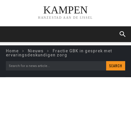
KAMPEN
HANZESTAD AAN DE IJSSEL
Home
Nieuws
Fractie GBK in gesprek met
ervaringsdeskundigen zorg
SEARCH
Search for a news article...
FRACTIE GBK IN GESPREK
MET
ERVARINGSDESKUNDIGEN