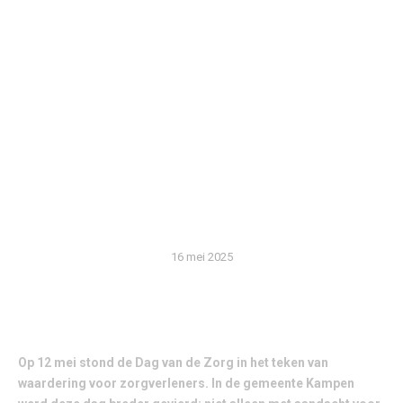
SAMENWERKING
KULTURHUS
IJSSELMUIDEN
VOORBEELD VAN
TOEKOMSTBESTENDIGE
ZORG
16 mei 2025
Op 12 mei stond de Dag van de Zorg in het teken van
waardering voor zorgverleners. In de gemeente Kampen