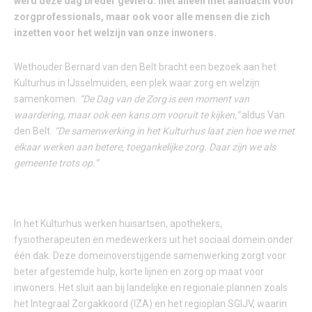
werd deze dag breder gevierd: niet alleen met aandacht voor
zorgprofessionals, maar ook voor alle mensen die zich
inzetten voor het welzijn van onze inwoners.
Wethouder Bernard van den Belt bracht een bezoek aan het
Kulturhus in IJsselmuiden, een plek waar zorg en welzijn
samenkomen.
“De Dag van de Zorg is een moment van
waardering, maar ook een kans om vooruit te kijken,”
aldus Van
den Belt.
“De samenwerking in het Kulturhus laat zien hoe we met
elkaar werken aan betere, toegankelijke zorg. Daar zijn we als
gemeente trots op.”
ZORG DICHTBIJ, SAMEN GEORGANISEERD
In het Kulturhus werken huisartsen, apothekers,
fysiotherapeuten en medewerkers uit het sociaal domein onder
één dak. Deze domeinoverstijgende samenwerking zorgt voor
beter afgestemde hulp, korte lijnen en zorg op maat voor
inwoners. Het sluit aan bij landelijke en regionale plannen zoals
het Integraal Zorgakkoord (IZA) en het regioplan SGIJV, waarin