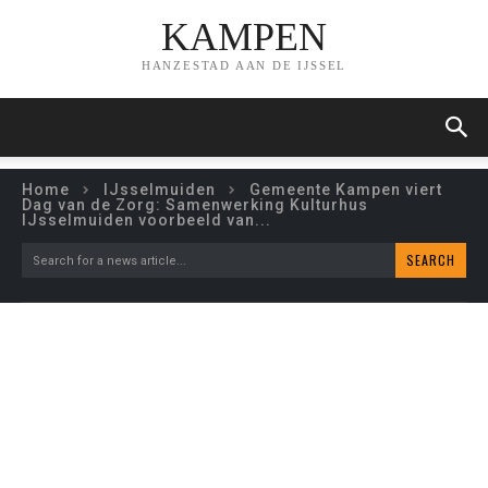
KAMPEN
HANZESTAD AAN DE IJSSEL
Home
IJsselmuiden
Gemeente Kampen viert
Dag van de Zorg: Samenwerking Kulturhus
IJsselmuiden voorbeeld van...
SEARCH
Search for a news article...
GEMEENTE KAMPEN VIERT
DAG VAN DE ZORG: