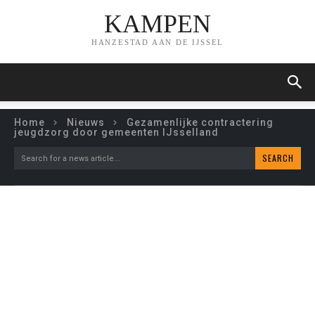
KAMPEN
HANZESTAD AAN DE IJSSEL
Home
Nieuws
Gezamenlijke contractering
jeugdzorg door gemeenten IJsselland
SEARCH
Search for a news article...
GEZAMENLIJKE
CONTRACTERING
JEUGDZORG DOOR