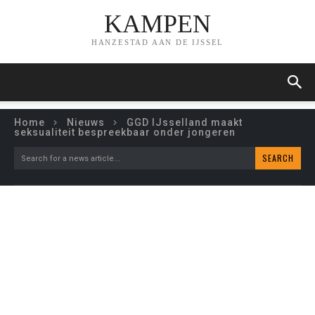
KAMPEN
HANZESTAD AAN DE IJSSEL
Home
Nieuws
GGD IJsselland maakt
seksualiteit bespreekbaar onder jongeren
SEARCH
Search for a news article...
GGD IJSSELLAND MAAKT
SEKSUALITEIT
BESPREEKBAAR ONDER