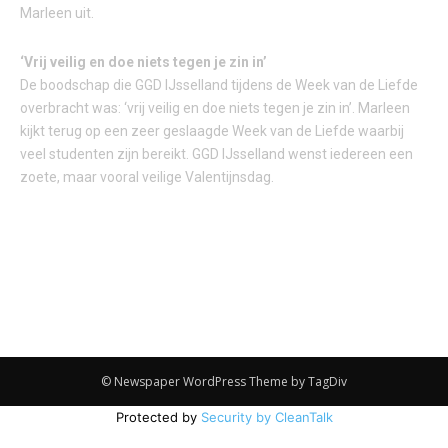
Marleen uit.
‘Vrij veilig en doe niets tegen je zin in’
De boodschap die GGD IJsselland tijdens de Week van de Liefde
overbracht was: ‘vrij veilig en doe niets tegen je zin in’. Marleen
kijkt terug op een zeer geslaagde Week van de Liefde waarbij
veel studenten zijn bereikt. GGD IJsselland wenst iedereen een
zoete, maar vooral veilige Valentijnsdag.
© Newspaper WordPress Theme by TagDiv
Protected by
Security by CleanTalk