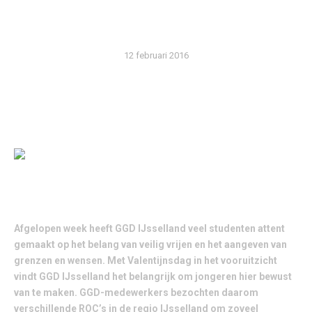
JONGEREN
12 februari 2016
STUDENTEN STAAN STIL BIJ VEILIG VRIJEN TIJDENS DE
WEEK VAN DE LIEFDE
Afgelopen week heeft GGD IJsselland veel studenten attent
gemaakt op het belang van veilig vrijen en het aangeven van
grenzen en wensen. Met Valentijnsdag in het vooruitzicht
vindt GGD IJsselland het belangrijk om jongeren hier bewust
van te maken. GGD-medewerkers bezochten daarom
verschillende ROC’s in de regio IJsselland om zoveel