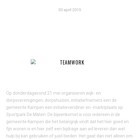
30 april 2015
WETHOUDER MEIJERING: “STERKE WIJKEN EN DORPEN
MAKEN WE SAMEN”
Op donderdagavond 21 mei organiseren wijk- en
dorpsverenigingen, dorpshuizen, initiatiefnemers een de
gemeente Kampen een initiatievendiner en -marktplaats op
Sportpark De Maten. De bijeenkomst is voor iedereen in de
gemeente Kampen die het belangrijk vindt dat het hier goed en
fijn wonen is en hier zelf een bijdrage aan wil leveren dan wel
hulp bij kan gebruiken of juist bieden. Het gaat dan niet alleen om