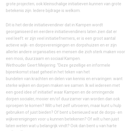
grote projecten; ook kleinschalige initiatieven kunnen van grote
betekenis zijn. Iedere bijdrage is welkom.
Dit is het derde initiatievendiner dat in Kampen wordt
georganiseerd en eerdere initiatievendiners laten zien dat er
veel leeft: er zijn veel initiatiefnemers, er is een groot aantal
actieve wijk- en dorpsverenigingen en dorpshuizen en er zijn
allerlei andere organisaties en mensen die zich sterk maken voor
een mooi, duurzaam en sociaal Kampen.
Wethouder Geert Meijering: “Deze gezellige en informele
bijeenkomst staat geheel in het teken van het
bundelen van krachten en delen van kennis en ervaringen: want
sterke wijken en dorpen maken we samen. Ik wil iedereen met
een goed idee of initiatief waar Kampen en de omringende
dorpen socialer, mooier en/of duurzamer van worden dan ook
oproepen te komen? Wilt u het zelf uitvoeren, maar kunt u hulp
gebruiken of juist bieden? Of bent u benieuwd wat de dorps- en
wijkverenigingen voor u kunnen betekenen? Of wilt u hen juist
laten weten wat u belangrijk vindt? Ook dan bent u van harte