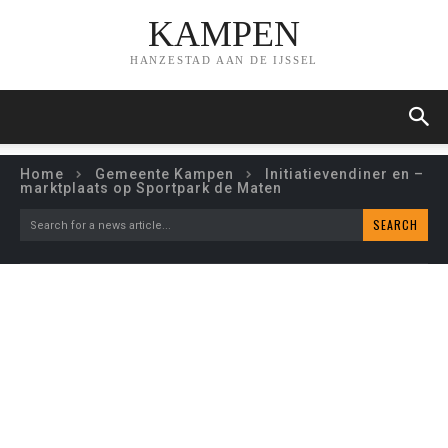
KAMPEN
HANZESTAD AAN DE IJSSEL
Home
Gemeente Kampen
Initiatievendiner en –
marktplaats op Sportpark de Maten
SEARCH
Search for a news article...
INITIATIEVENDINER EN –
MARKTPLAATS OP
SPORTPARK DE MATEN