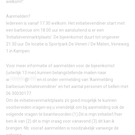
welkom!”.
Aanmelden?
Iedereen is vanaf 17.30 welkom. Het initiatievendiner start met
een barbecue om 18.00 uur en aansluitend is er een
‘Initiatievenmarktplaats’. De bijeenkomst duurt tot ongeveer
21.30 uur. De locatie is Sportpark De Venen / De Maten, Veneweg
1 in Kampen.
Voor meer informatie of aanmelden voor de bijeenkomst
(uiterlijk 13 mei) kunnen belangstellende mailen naar
w.
*******
@
****
en.nl
onder vermelding van ‘Aanmelding
barbecue/initiatievendiner’ en het aantal personen of bellen met
06 30030177.
Om de initiatievenmarktplaats zo goed mogelijk te kunnen
voorbereiden vragen wij u vriendelijk om bij aanmelding ook de
volgende vragen te beantwoorden (1) Dit is mijn initiatief/hier
ben ik van (2) dit is mijn vraag voor vanavond (3) dit kan ik
brengen. Nb: vooraf aanmelden is noodzakelijk vanwege de