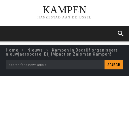
KAMPEN
HANZESTAD AAN DE IJSSEL
Home
Nieuws
Kampen in Bedrijf organiseert
nieuwjaarsborrel Bij IMpact en Zalsman Kampen!
SEARCH
Search for a news article...
KAMPEN IN BEDRIJF
ORGANISEERT
NIEUWJAARSBORREL BIJ