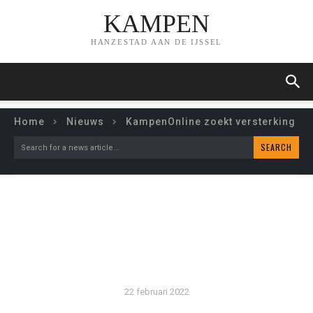
KAMPEN
HANZESTAD AAN DE IJSSEL
Home
Nieuws
KampenOnline zoekt versterking
SEARCH
Search for a news article...
KAMPENONLINE ZOEKT
VERSTERKING
22 februari 2022