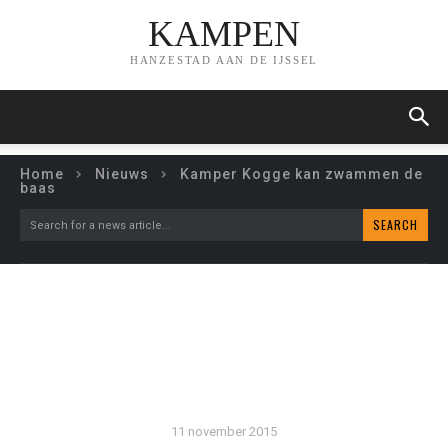
KAMPEN
HANZESTAD AAN DE IJSSEL
Home
Nieuws
Kamper Kogge kan zwammen de
baas
SEARCH
Search for a news article...
KAMPER KOGGE KAN
ZWAMMEN DE BAAS
11 november 2015