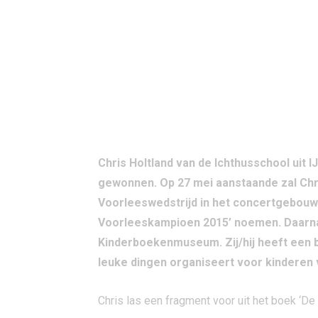
Chris Holtland van de Ichthusschool uit I
gewonnen. Op 27 mei aanstaande zal Chri
Voorleeswedstrijd in het concertgebouw T
Voorleeskampioen 2015’ noemen. Daarnaa
Kinderboekenmuseum. Zij/hij heeft een b
leuke dingen organiseert voor kinderen v
Chris las een fragment voor uit het boek ‘D