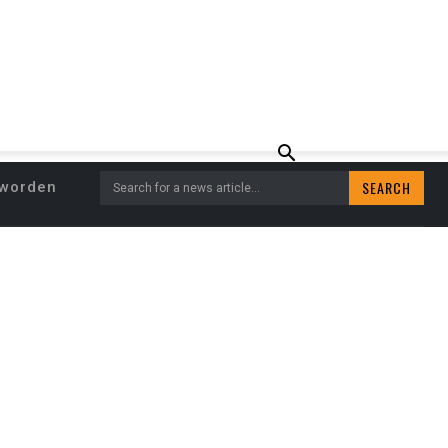
SEARCH
eworden
Search for a news article...
D IS PROVINCIAAL
SSEL GEWORDEN