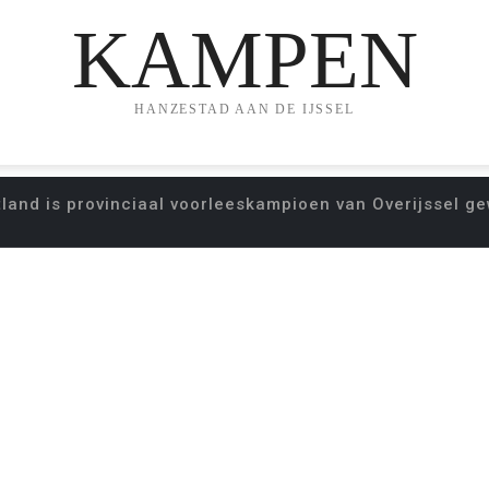
KAMPEN
HANZESTAD AAN DE IJSSEL
tland is provinciaal voorleeskampioen van Overijssel g
E: CHRIS HOLTLAN
IOEN VAN OVERIJ