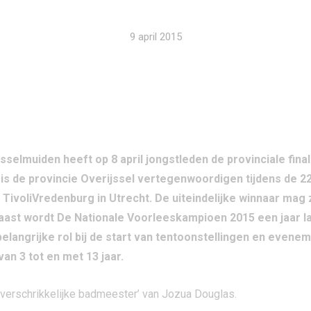
9 april 2015
Jsselmuiden heeft op 8 april jongstleden de provinciale fin
s de provincie Overijssel vertegenwoordigen tijdens de 22e
ivoliVredenburg in Utrecht. De uiteindelijke winnaar mag z
st wordt De Nationale Voorleeskampioen 2015 een jaar la
elangrijke rol bij de start van tentoonstellingen en evene
an 3 tot en met 13 jaar.
e verschrikkelijke badmeester’ van Jozua Douglas.