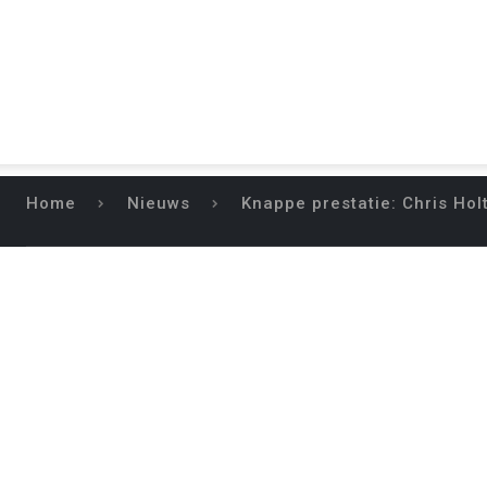
Home
Nieuws
Knappe prestatie: Chris Hol
KNAPPE PRESTATI
VOORLEESKAMP