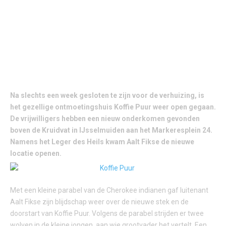
KNUS INLOOPHUIS HEROPEND IN CENTRUM
IJSSELMUIDEN
Na slechts een week gesloten te zijn voor de verhuizing, is
het gezellige ontmoetingshuis Koffie Puur weer open gegaan.
De vrijwilligers hebben een nieuw onderkomen gevonden
boven de Kruidvat in IJsselmuiden aan het Markeresplein 24.
Namens het Leger des Heils kwam Aalt Fikse de nieuwe
locatie openen.
Met een kleine parabel van de Cherokee indianen gaf luitenant
Aalt Fikse zijn blijdschap weer over de nieuwe stek en de
doorstart van Koffie Puur. Volgens de parabel strijden er twee
wolven in de kleine jongen, aan wie grootvader het vertelt. Een