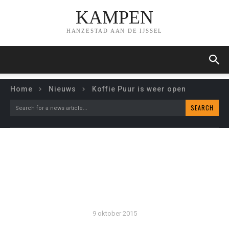
KAMPEN
HANZESTAD AAN DE IJSSEL
Home
Nieuws
Koffie Puur is weer open
SEARCH
Search for a news article...
KOFFIE PUUR IS WEER
OPEN
9 oktober 2015