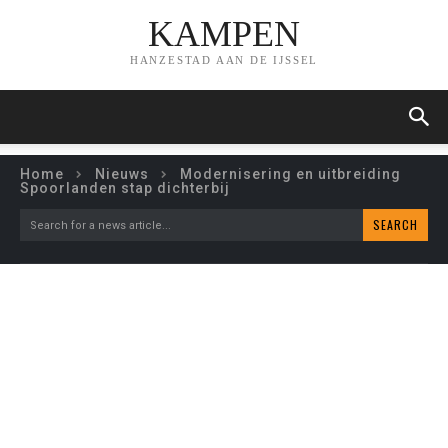
KAMPEN
HANZESTAD AAN DE IJSSEL
Home
Nieuws
Modernisering en uitbreiding
Spoorlanden stap dichterbij
SEARCH
Search for a news article...
MODERNISERING EN
UITBREIDING
SPOORLANDEN STAP