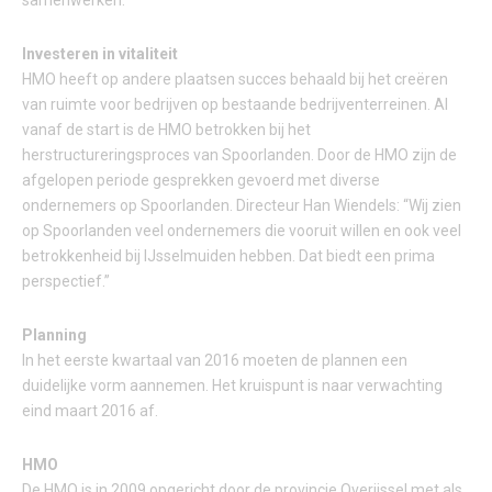
samenwerken. ”
Investeren in vitaliteit
HMO heeft op andere plaatsen succes behaald bij het creëren
van ruimte voor bedrijven op bestaande bedrijventerreinen. Al
vanaf de start is de HMO betrokken bij het
herstructureringsproces van Spoorlanden. Door de HMO zijn de
afgelopen periode gesprekken gevoerd met diverse
ondernemers op Spoorlanden. Directeur Han Wiendels: “Wij zien
op Spoorlanden veel ondernemers die vooruit willen en ook veel
betrokkenheid bij IJsselmuiden hebben. Dat biedt een prima
perspectief.”
Planning
In het eerste kwartaal van 2016 moeten de plannen een
duidelijke vorm aannemen. Het kruispunt is naar verwachting
eind maart 2016 af.
HMO
De HMO is in 2009 opgericht door de provincie Overijssel met als