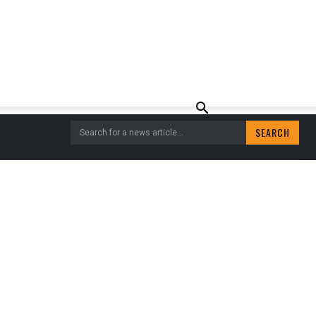
SEARCH
Search for a news article...
OEK DAG