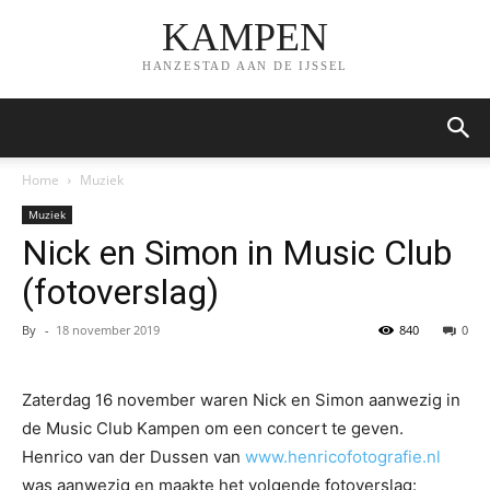
KAMPEN
HANZESTAD AAN DE IJSSEL
Home
Muziek
Muziek
Nick en Simon in Music Club
(fotoverslag)
By
-
18 november 2019
840
0
Zaterdag 16 november waren Nick en Simon aanwezig in
de Music Club Kampen om een concert te geven.
Henrico van der Dussen van
www.henricofotografie.nl
was aanwezig en maakte het volgende fotoverslag: