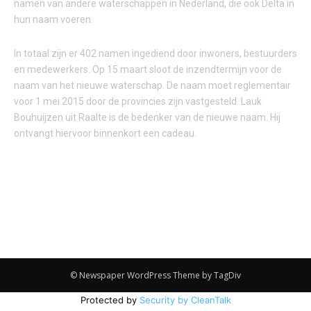
namen van andere waterschappen in Nederland, die ook Delta in
hun naam voeren.
In totaal zijn er 402 namen ingediend door inwoners, bestuurders
en medewerkers. Op 15 maart sloot de inzendtermijn voor de
naam van het nieuwe waterschap. De naam moet reglementair
voor 1 mei 2015 door de provincies zijn vastgesteld. Lauk
Bouhuijzen uit Raalte is de bedenker van de nieuwe naam. Hij
ontvangt hiervoor binnenkort een cadeau.
© Newspaper WordPress Theme by TagDiv
Protected by
Security by CleanTalk