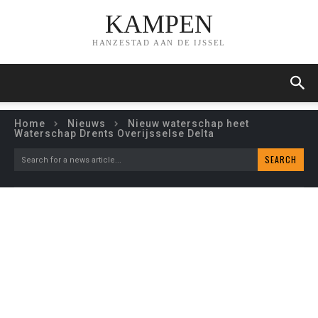
KAMPEN
HANZESTAD AAN DE IJSSEL
Home
Nieuws
Nieuw waterschap heet
Waterschap Drents Overijsselse Delta
SEARCH
Search for a news article...
NIEUW WATERSCHAP
HEET WATERSCHAP
DRENTS OVERIJSSELSE