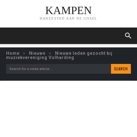
KAMPEN
HANZESTAD AAN DE IJSSEL
Home
Nieuws
Nieuwe leden gezocht bij
muziekvereniging Volharding
SEARCH
Search for a news article...
NIEUWE LEDEN GEZOCHT
BIJ MUZIEKVERENIGING
VOLHARDING