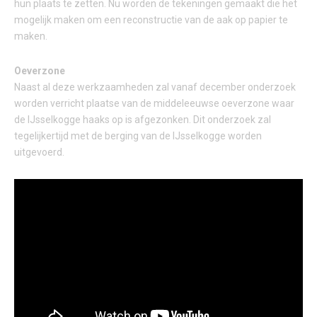
hun plaats te zetten. Nu worden de tekeningen gemaakt die het
mogelijk maken om een reconstructie van de aak op papier te
maken.
Oeverzone
Naast al deze werkzaamheden zal vanaf december onderzoek
worden verricht plaatse van de middeleeuwse oeverzone waar
de IJsselkogge haaks op is afgezonken. Dit onderzoek zal
tegelijkertijd met de berging van de IJsselkogge worden
uitgevoerd.