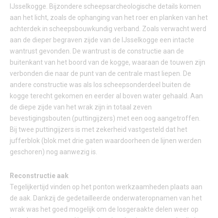
IJsselkogge. Bijzondere scheepsarcheologische details komen
aan het licht, zoals de ophanging van het roer en planken van het
achterdek in scheepsbouwkundig verband. Zoals verwacht werd
aan de dieper begraven zijde van de IJsselkogge een intacte
wantrust gevonden. De wantrust is de constructie aan de
buitenkant van het boord van de kogge, waaraan de touwen zijn
verbonden die naar de punt van de centrale mast liepen. De
andere constructie was als los scheepsonderdeel buiten de
kogge terecht gekomen en eerder al boven water gehaald. Aan
de diepe zijde van het wrak zijn in totaal zeven
bevestigingsbouten (puttingijzers) met een oog aangetroffen.
Bij twee puttingijzers is met zekerheid vastgesteld dat het
jufferblok (blok met drie gaten waardoorheen de lijnen werden
geschoren) nog aanwezig is.
Reconstructie aak
Tegelijkertijd vinden op het ponton werkzaamheden plaats aan
de aak. Dankzij de gedetailleerde onderwateropnamen van het
wrak was het goed mogelijk om de losgeraakte delen weer op