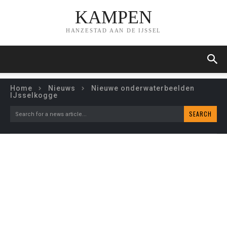
KAMPEN
HANZESTAD AAN DE IJSSEL
Home
Nieuws
Nieuwe onderwaterbeelden
IJsselkogge
SEARCH
Search for a news article...
NIEUWE
ONDERWATERBEELDEN
IJSSELKOGGE