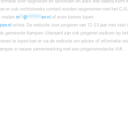
formatie over opgroeien en opvoeden en alles wat daarbij komt k
an er ook rechtstreeks contact worden opgenomen met het CJG. 
k mailen
in
**
@
*******
en.nl
of even binnen lopen.
pen.nl
online. De website voor jongeren van 12-23 jaar met veel
in de gemeente Kampen. Uiteraard zijn ook jongeren welkom op h
 binnen te lopen kan er via de website om advies of informatie 
Kampen in nauwe samenwerking met een jongerenredactie VIA.