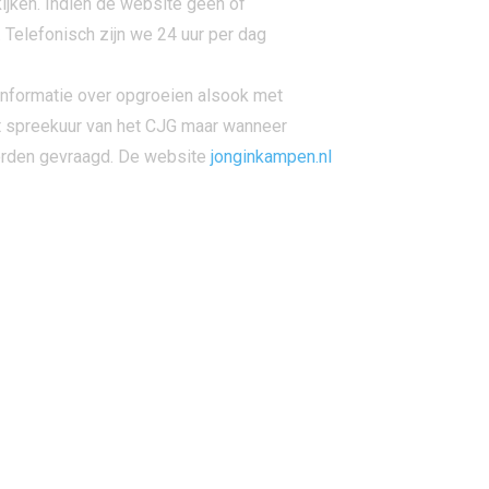
ijken. Indien de website geen of
Telefonisch zijn we 24 uur per dag
 informatie over opgroeien alsook met
et spreekuur van het CJG maar wanneer
worden gevraagd. De website
jonginkampen.nl