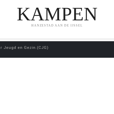
KAMPEN
HANZESTAD AAN DE IJSSEL
r Jeugd en Gezin.(CJG)
N CENTRUM VOOR J
(CJG)