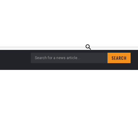
SEARCH
Search for a news article...
EUGD EN GEZIN.