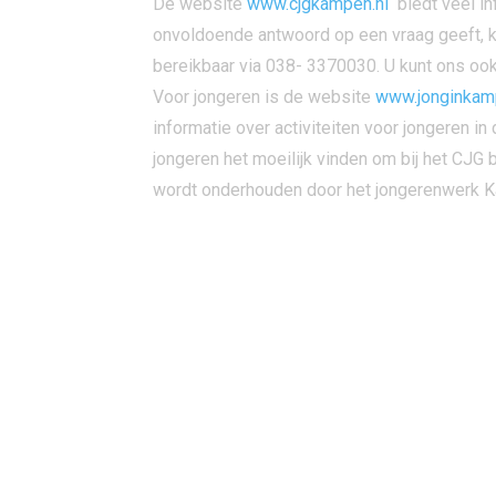
De website
www.cjgkampen.nl
biedt veel in
onvoldoende antwoord op een vraag geeft, k
bereikbaar via 038- 3370030. U kunt ons oo
Voor jongeren is de website
www.jonginkam
informatie over activiteiten voor jongeren 
jongeren het moeilijk vinden om bij het CJG
wordt onderhouden door het jongerenwerk 