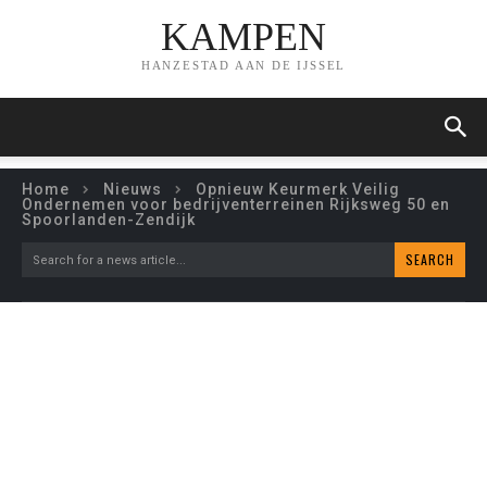
KAMPEN
HANZESTAD AAN DE IJSSEL
Home
Nieuws
Opnieuw Keurmerk Veilig
Ondernemen voor bedrijventerreinen Rijksweg 50 en
Spoorlanden-Zendijk
SEARCH
Search for a news article...
OPNIEUW KEURMERK
VEILIG ONDERNEMEN