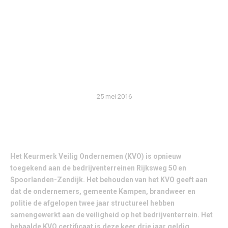
VOOR
BEDRIJVENTERREINEN
RIJKSWEG 50 EN
SPOORLANDEN-ZENDIJK
25 mei 2016
Het Keurmerk Veilig Ondernemen (KVO) is opnieuw
toegekend aan de bedrijventerreinen Rijksweg 50 en
Spoorlanden-Zendijk. Het behouden van het KVO geeft aan
dat de ondernemers, gemeente Kampen, brandweer en
politie de afgelopen twee jaar structureel hebben
samengewerkt aan de veiligheid op het bedrijventerrein. Het
behaalde KVO certificaat is deze keer drie jaar geldig.