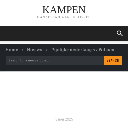
KAMPEN
HANZESTAD AAN DE IJSSEL
Home
Nieuws
Pijnlijke nederlaag vv Wilsum
SEARCH
Search for a news article...
PIJNLIJKE NEDERLAAG VV
WILSUM
5 mei 2025