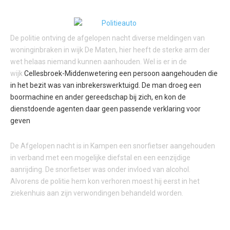
De politie ontving de afgelopen nacht diverse meldingen van
woninginbraken in wijk De Maten, hier heeft de sterke arm der
wet helaas niemand kunnen aanhouden. Wel is er in de
wijk
Cellesbroek-Middenwetering een persoon aangehouden die
in het bezit was van inbrekerswerktuigd. De man droeg een
boormachine en ander gereedschap bij zich, en kon de
dienstdoende agenten daar geen passende verklaring voor
geven
De Afgelopen nacht is in Kampen een snorfietser aangehouden
in verband met een mogelijke diefstal en een eenzijdige
aanrijding. De snorfietser was onder invloed van alcohol.
Alvorens de politie hem kon verhoren moest hij eerst in het
ziekenhuis aan zijn verwondingen behandeld worden.