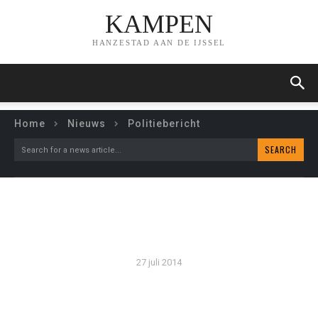
KAMPEN
HANZESTAD AAN DE IJSSEL
Home
Nieuws
Politiebericht
SEARCH
Search for a news article...
POLITIEBERICHT
27 juli 2014