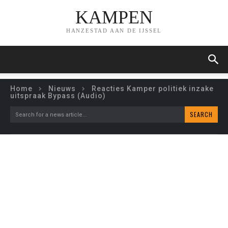
KAMPEN
HANZESTAD AAN DE IJSSEL
Home
Nieuws
Reacties Kamper politiek inzake
uitspraak Bypass (Audio)
SEARCH
Search for a news article...
REACTIES KAMPER
POLITIEK INZAKE
UITSPRAAK BYPASS