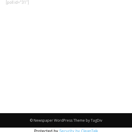
[poll id=”31″]
© Newspaper WordPress Theme by TagDiv
Protected by
Security by CleanTalk