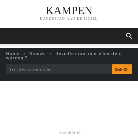
KAMPEN
HANZESTAD AAN DE IJSSEL
Home
Nieuws
Reveille moet in ere hersteld
worden ?
SEARCH
Search for a news article...
REVEILLE MOET IN ERE
HERSTELD WORDEN ?
15 april 2016