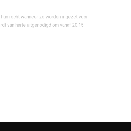
t hun recht wanneer ze worden ingezet voor
rdt van harte uitgenodigd om vanaf 20:15