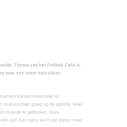
olle. Thema van het Politiek Café is:
n we naar een meer betrokken
eelnemers kunnen meepraten en
 ‘noaberschap’ graag op de agenda. Ieder
ed mogelijk te gebruiken. Deze
en zelf. Een mens leeft niet alleen, maar