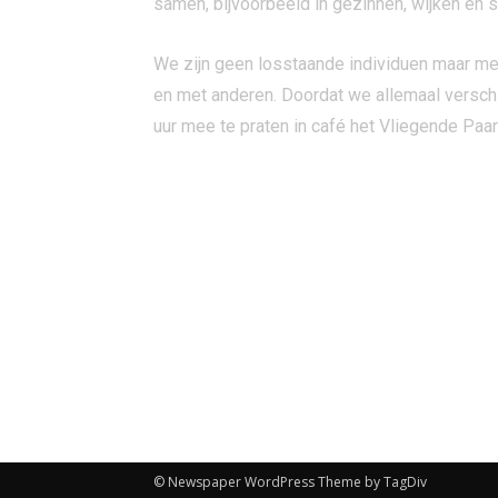
samen, bijvoorbeeld in gezinnen, wijken en 
We zijn geen losstaande individuen maar me
en met anderen. Doordat we allemaal verschi
uur mee te praten in café het Vliegende Paar
© Newspaper WordPress Theme by TagDiv