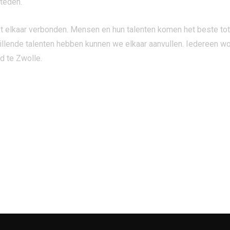
steden.
t elkaar verbonden. Mensen en hun talenten komen het beste to
llende talenten hebben kunnen we elkaar aanvullen. Iedereen wo
d te Zwolle.