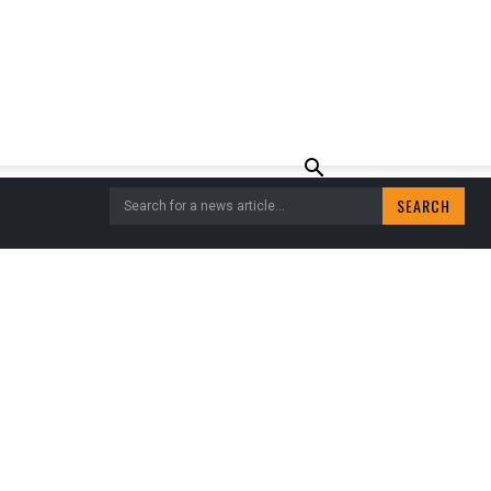
SEARCH
Search for a news article...
AFÉ VAN CDJA