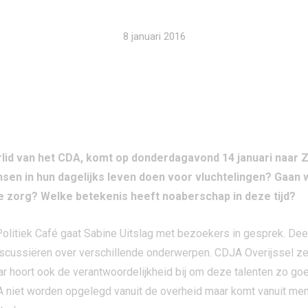
8 januari 2016
id van het CDA, komt op donderdagavond 14 januari naar Zw
ensen in hun dagelijks leven doen voor vluchtelingen? Gaa
e zorg? Welke betekenis heeft noaberschap in deze tijd?
 Politiek Café gaat Sabine Uitslag met bezoekers in gesprek. D
cussiëren over verschillende onderwerpen. CDJA Overijssel zet
ar hoort ook de verantwoordelijkheid bij om deze talenten zo go
 niet worden opgelegd vanuit de overheid maar komt vanuit mens