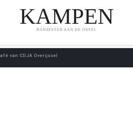
KAMPEN
HANZESTAD AAN DE IJSSEL
 Café van CDJA Overijssel
LAG BIJ POLITIEK C
OVERIJSSEL