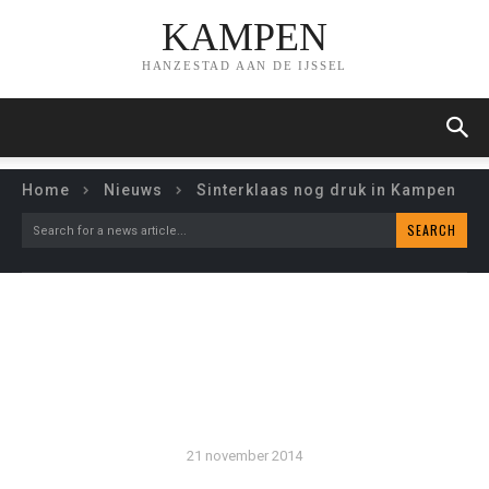
KAMPEN
HANZESTAD AAN DE IJSSEL
Home
Nieuws
Sinterklaas nog druk in Kampen
SEARCH
Search for a news article...
SINTERKLAAS NOG DRUK
IN KAMPEN
21 november 2014