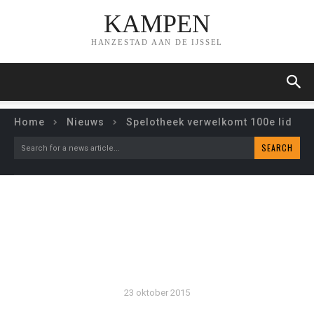
KAMPEN
HANZESTAD AAN DE IJSSEL
Home
Nieuws
Spelotheek verwelkomt 100e lid
SEARCH
Search for a news article...
SPELOTHEEK
VERWELKOMT 100E LID
23 oktober 2015