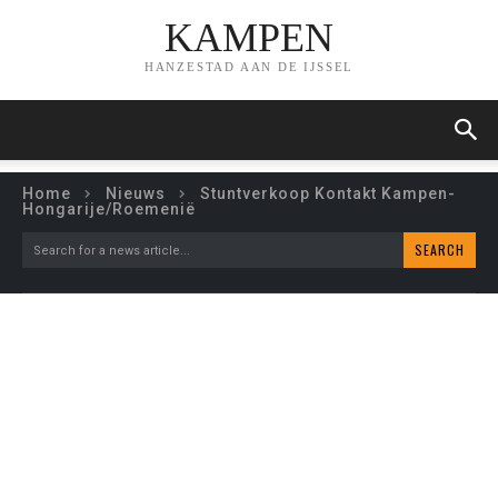
KAMPEN
HANZESTAD AAN DE IJSSEL
Home
Nieuws
Stuntverkoop Kontakt Kampen-
Hongarije/Roemenië
SEARCH
Search for a news article...
STUNTVERKOOP KONTAKT
KAMPEN-
HONGARIJE/ROEMENIË