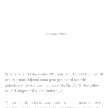
VOORZIENING TUSSEN
MR. J.L.M. NIERSALLEE EN
TWIEGWEERD
3 december 2013
Op woensdag 11 december 2013 van 19.30 tot 21.00 uur wordt
een informatiebijeenkomst georganiseerd over de
geluidwerende voorziening tussen de Mr. J.L.M. Niersallee
en de Twiegweerd bij Het Onderdijks.
Tijdens deze bijeenkomst wordt een presentatie gehouden over