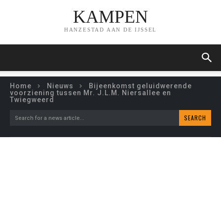
KAMPEN
HANZESTAD AAN DE IJSSEL
Home
Nieuws
Bijeenkomst geluidwerende
voorziening tussen Mr. J.L.M. Niersallee en
Twiegweerd
SEARCH
Search for a news article...
BIJEENKOMST
GELUIDWERENDE