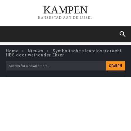
KAMPEN
HANZESTAD AAN DE IJSSEL
Home
Nieuws
Symbolische sleuteloverdracht
HBS door wethouder Ekker
SEARCH
Search for a news article...
SYMBOLISCHE
SLEUTELOVERDRACHT
HBS DOOR WETHOUDER