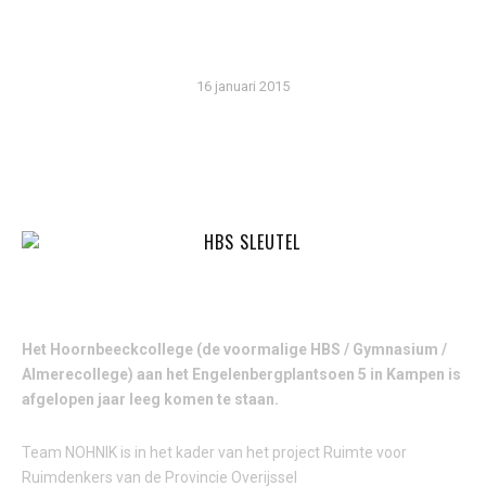
EKKER
16 januari 2015
OPENBARE INLOOPBIJEENKOMSTEN VOOR HERBESTEMMING
IN FEBRUARI
Het Hoornbeeckcollege (de voormalige HBS / Gymnasium /
Almerecollege) aan het Engelenbergplantsoen 5 in Kampen is
afgelopen jaar leeg komen te staan.
Team NOHNIK is in het kader van het project Ruimte voor
Ruimdenkers van de Provincie Overijssel