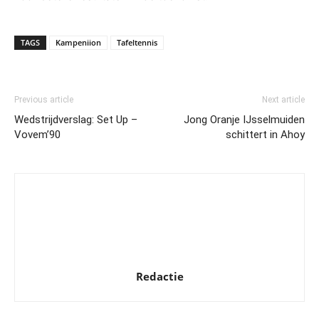
TAGS
Kampeniion
Tafeltennis
Previous article
Next article
Wedstrijdverslag: Set Up –
Jong Oranje IJsselmuiden
Vovem’90
schittert in Ahoy
Redactie