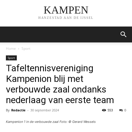
KAMPEN
HANZESTAD AAN DE IJSSEL
Home
Sport
Sport
Tafeltennisvereniging
Kampenion blij met
verbouwde zaal ondanks
nederlaag van eerste team
By
Redactie
-
30 september 2024
553
0
Kampenion 1 in de verbouwde zaal Foto: © Gerard Wessels