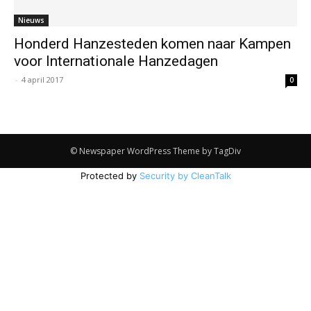
Nieuws
Honderd Hanzesteden komen naar Kampen
voor Internationale Hanzedagen
-
4 april 2017
0
© Newspaper WordPress Theme by TagDiv
Protected by
Security by CleanTalk