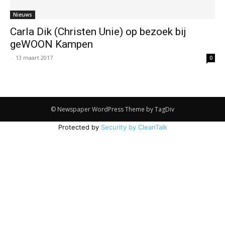
Nieuws
Carla Dik (Christen Unie) op bezoek bij
geWOON Kampen
-
13 maart 2017
0
© Newspaper WordPress Theme by TagDiv
Protected by
Security by CleanTalk