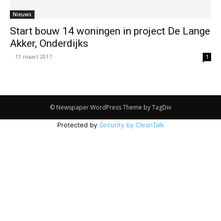
Nieuws
Start bouw 14 woningen in project De Lange
Akker, Onderdijks
-
11 maart 2017
1
© Newspaper WordPress Theme by TagDiv
Protected by
Security by CleanTalk