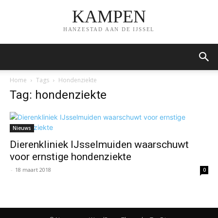
KAMPEN
HANZESTAD AAN DE IJSSEL
Home
Tags
Hondenziekte
Tag: hondenziekte
Nieuws
Dierenkliniek IJsselmuiden waarschuwt
voor ernstige hondenziekte
-
18 maart 2018
0