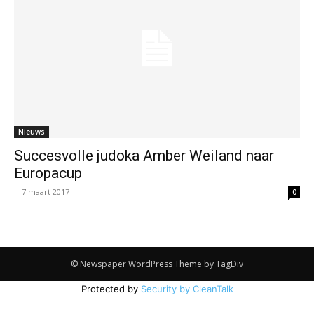
Nieuws
Succesvolle judoka Amber Weiland naar
Europacup
-
7 maart 2017
0
© Newspaper WordPress Theme by TagDiv
Protected by
Security by CleanTalk