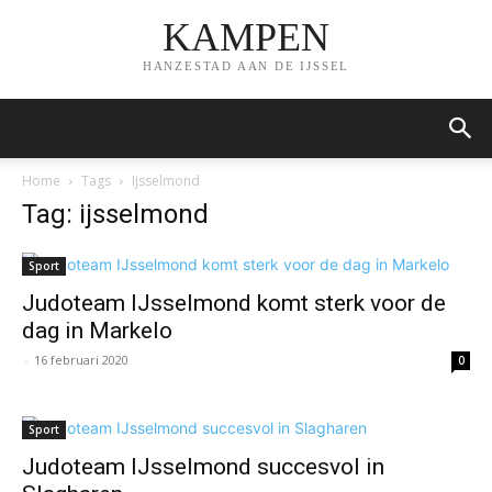
KAMPEN
HANZESTAD AAN DE IJSSEL
Home
Tags
Ijsselmond
Tag: ijsselmond
Sport
Judoteam IJsselmond komt sterk voor de
dag in Markelo
-
16 februari 2020
0
Sport
Judoteam IJsselmond succesvol in