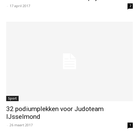
-
17 april 2017
2
Sport
32 podiumplekken voor Judoteam
IJsselmond
-
26 maart 2017
1