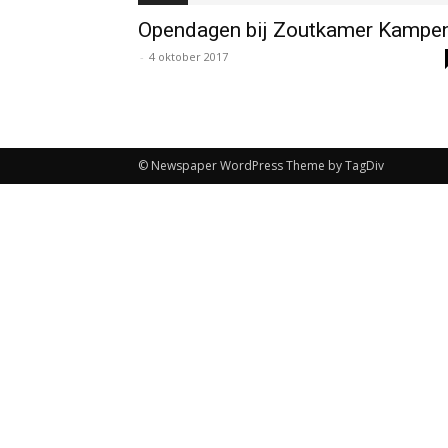
Opendagen bij Zoutkamer Kampe
-
4 oktober 2017
© Newspaper WordPress Theme by TagDiv