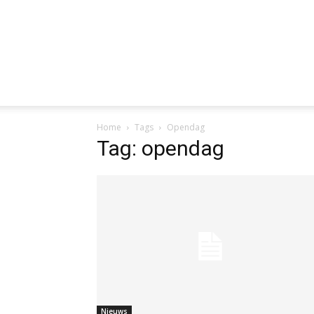
Home
Tags
Opendag
Tag: opendag
Nieuws