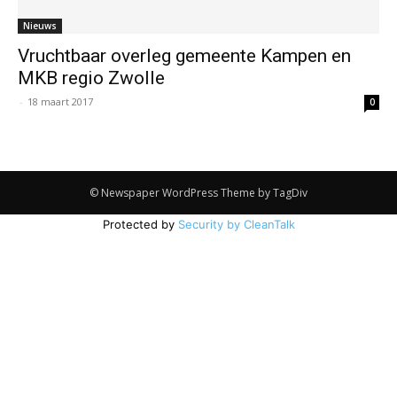
Nieuws
Vruchtbaar overleg gemeente Kampen en
MKB regio Zwolle
-
18 maart 2017
0
© Newspaper WordPress Theme by TagDiv
Protected by
Security by CleanTalk