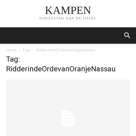
KAMPEN
HANZESTAD AAN DE IJSSEL
Home
Tags
RidderindeOrdevanOranjeNassau
Tag:
RidderindeOrdevanOranjeNassau