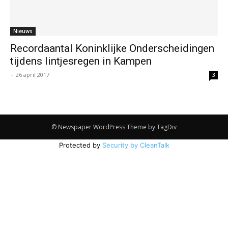
Nieuws
Recordaantal Koninklijke Onderscheidingen
tijdens lintjesregen in Kampen
-
26 april 2017
3
© Newspaper WordPress Theme by TagDiv
Protected by
Security by CleanTalk