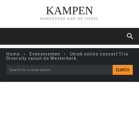
KAMPEN
HANZESTAD AAN DE IJSSEL
Home
Evenementen
Uniek online concert Trio
Diversity vanuit de Westerkerk
SEARCH
Search for a news article...
UNIEK ONLINE CONCERT
TRIO DIVERSITY VANUIT
DE WESTERKERK