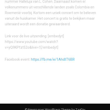
nummer Halleluja van L. Cohen. Daarnaast komen er
volksnummers uit verschillende landen zoals Colombia en
Roemenië voorbij. Kortom een uniek concert om te beleven
vanuit de huiskamer. Het concert is gratis te bekijken maar
uiteraard wordt een donatie gewaardeerd.
Link voor de live uitzending: [embedyt]
https://www.youtube.com/watch?
v=yQ9KPfzt52o&live=1[/embedyt]
Facebook event:
https://fb.me/e/1AhdtT6BR
© Newspaper WordPress Theme by TagDiv