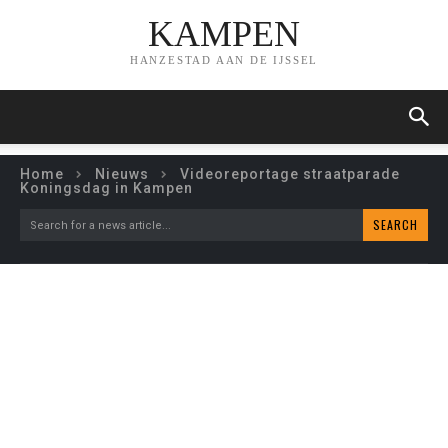
KAMPEN
HANZESTAD AAN DE IJSSEL
Home
Nieuws
Videoreportage straatparade
Koningsdag in Kampen
SEARCH
Search for a news article...
VIDEOREPORTAGE
STRAATPARADE
KONINGSDAG IN KAMPEN