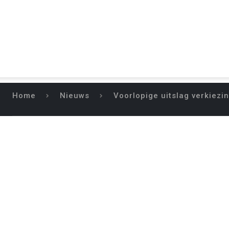
Home
Nieuws
Voorlopige uitslag verkiez
VOORLOPIGE U
DRENTS 