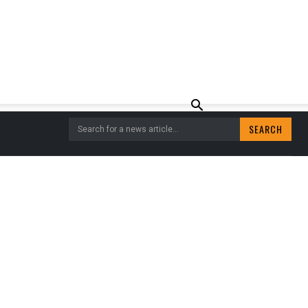
SEARCH
Search for a news article...
EN WATERSCHAP
A BEKEND