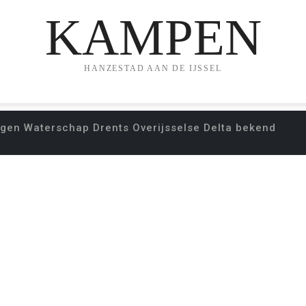
KAMPEN
HANZESTAD AAN DE IJSSEL
ingen Waterschap Drents Overijsselse Delta bekend
ITSLAG VERKIEZING
OVERIJSSELSE DELT