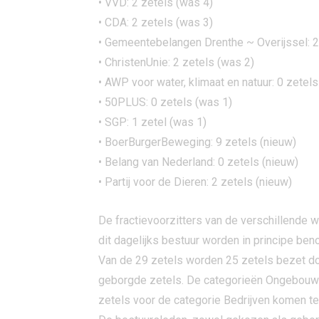
• VVD: 2 zetels (was 4)
• CDA: 2 zetels (was 3)
• Gemeentebelangen Drenthe ~ Overijssel: 2
• ChristenUnie: 2 zetels (was 2)
• AWP voor water, klimaat en natuur: 0 zetels
• 50PLUS: 0 zetels (was 1)
• SGP: 1 zetel (was 1)
• BoerBurgerBeweging: 9 zetels (nieuw)
• Belang van Nederland: 0 zetels (nieuw)
• Partij voor de Dieren: 2 zetels (nieuw)
De fractievoorzitters van de verschillende 
dit dagelijks bestuur worden in principe be
Van de 29 zetels worden 25 zetels bezet d
geborgde zetels. De categorieën Ongebouwd e
zetels voor de categorie Bedrijven komen te 