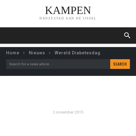
KAMPEN
HANZESTAD AAN DE IJSSEL
Home
Nieuws
Wereld Diabetesdag
SEARCH
Search for a news article...
WERELD DIABETESDAG
2 november 2015