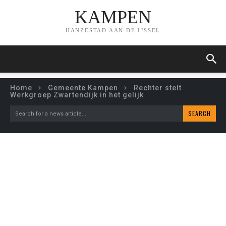
KAMPEN
HANZESTAD AAN DE IJSSEL
Home
Gemeente Kampen
Rechter stelt
Werkgroep Zwartendijk in het gelijk
SEARCH
Search for a news article...
RECHTER STELT
WERKGROEP
ZWARTENDIJK IN HET