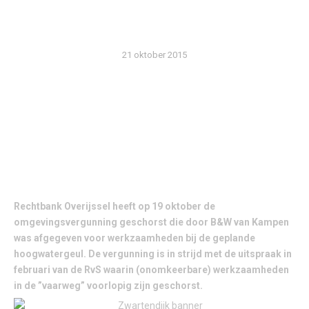
GELIJK
21 oktober 2015
ZWOLSE RECHTBANK SCHORST GEMEENTELIJKE
OMGEVINGSVERGUNNING
Rechtbank Overijssel heeft op 19 oktober de
omgevingsvergunning geschorst die door B&W van Kampen
was afgegeven voor werkzaamheden bij de geplande
hoogwatergeul. De vergunning is in strijd met de uitspraak in
februari van de RvS waarin (onomkeerbare) werkzaamheden
in de ”vaarweg” voorlopig zijn geschorst.