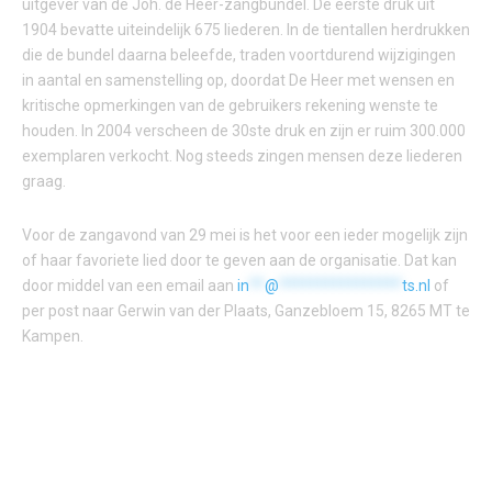
uitgever van de Joh. de Heer-zangbundel. De eerste druk uit
1904 bevatte uiteindelijk 675 liederen. In de tientallen herdrukken
die de bundel daarna beleefde, traden voortdurend wijzigingen
in aantal en samenstelling op, doordat De Heer met wensen en
kritische opmerkingen van de gebruikers rekening wenste te
houden. In 2004 verscheen de 30ste druk en zijn er ruim 300.000
exemplaren verkocht. Nog steeds zingen mensen deze liederen
graag.
Voor de zangavond van 29 mei is het voor een ieder mogelijk zijn
of haar favoriete lied door te geven aan de organisatie. Dat kan
door middel van een email aan
in
**
@
****************
ts.nl
of
per post naar Gerwin van der Plaats, Ganzebloem 15, 8265 MT te
Kampen.