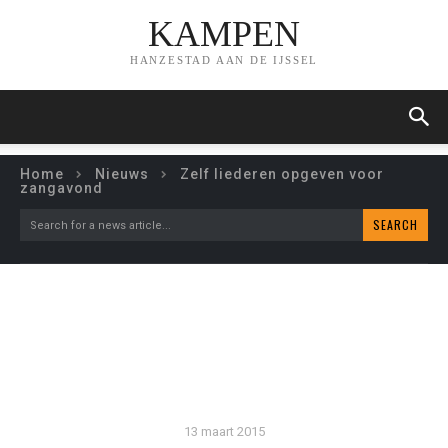
KAMPEN
HANZESTAD AAN DE IJSSEL
Home
Nieuws
Zelf liederen opgeven voor
zangavond
SEARCH
Search for a news article...
ZELF LIEDEREN OPGEVEN
VOOR ZANGAVOND
13 maart 2015