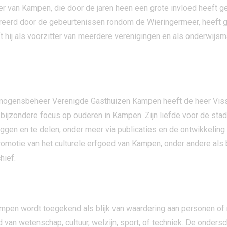
r van Kampen, die door de jaren heen een grote invloed heeft g
ireerd door de gebeurtenissen rondom de Wieringermeer, heeft ge
t hij als voorzitter van meerdere verenigingen en als onderwijs
.
D
 Vermogensbeheer Verenigde Gasthuizen Kampen heeft de heer Vis
 bijzondere focus op ouderen in Kampen. Zijn liefde voor de stad 
gen en te delen, onder meer via publicaties en de ontwikkeling
omotie van het culturele erfgoed van Kampen, onder andere als be
hief.
 DE GEMEENTE KAMPEN
pen wordt toegekend als blijk van waardering aan personen of 
 van wetenschap, cultuur, welzijn, sport, of techniek. De onde