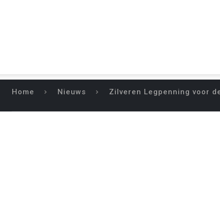
Home
Nieuws
Zilveren Legpenning voor d
ZILVEREN LEGP