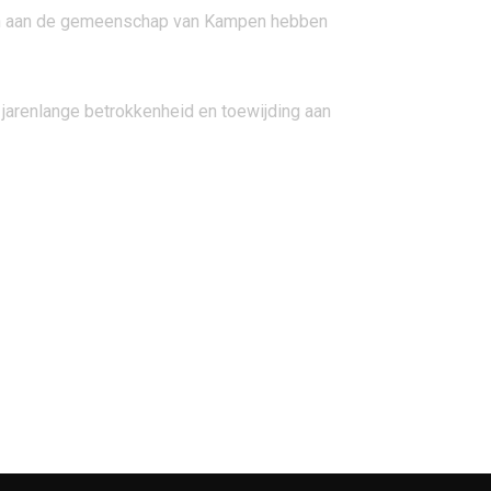
ten aan de gemeenschap van Kampen hebben
jarenlange betrokkenheid en toewijding aan