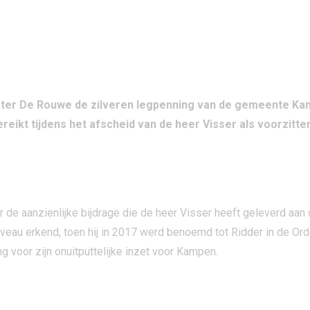
ter De Rouwe de zilveren legpenning van de gemeente Kamp
reikt tijdens het afscheid van de heer Visser als voorzit
ENSTEN
r de aanzienlijke bijdrage die de heer Visser heeft geleverd a
 niveau erkend, toen hij in 2017 werd benoemd tot Ridder in de Or
g voor zijn onuitputtelijke inzet voor Kampen.
NNOVATIE