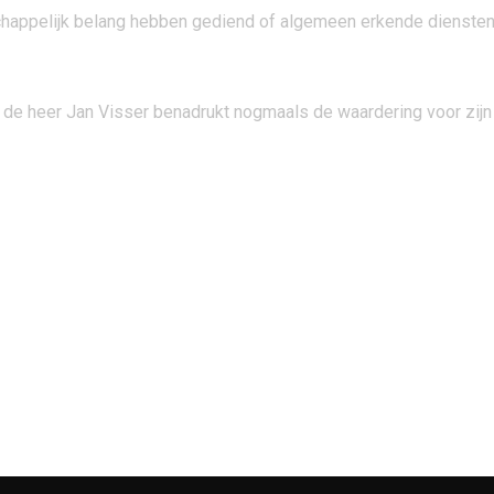
schappelijk belang hebben gediend of algemeen erkende diens
de heer Jan Visser benadrukt nogmaals de waardering voor zijn 