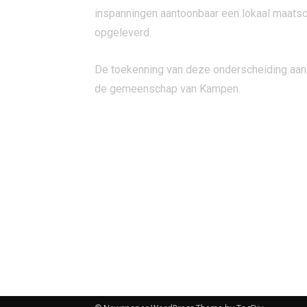
inspanningen aantoonbaar een lokaal maat
opgeleverd.
De toekenning van deze onderscheiding aan 
de gemeenschap van Kampen.