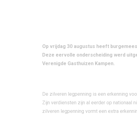
Op vrijdag 30 augustus heeft burgemees
Deze eervolle onderscheiding werd uitge
Verenigde Gasthuizen Kampen.
ERKENNING VOOR BIJZONDERE VERDI
De zilveren legpenning is een erkenning voo
Zijn verdiensten zijn al eerder op nationaal
zilveren legpenning vormt een extra erkennin
EEN LEVEN VAN BETROKKENHEID EN I