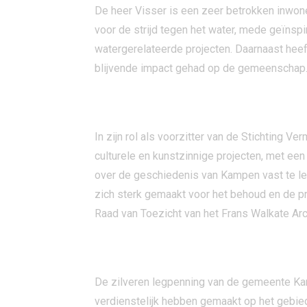
De heer Visser is een zeer betrokken inwone
voor de strijd tegen het water, mede geïnsp
watergerelateerde projecten. Daarnaast heef
blijvende impact gehad op de gemeenschap
BIJDRAGEN AAN CULTUUR EN ERFGOE
In zijn rol als voorzitter van de Stichting
culturele en kunstzinnige projecten, met een
over de geschiedenis van Kampen vast te leg
zich sterk gemaakt voor het behoud en de pr
Raad van Toezicht van het Frans Walkate Arc
OVER DE ZILVEREN LEGPENNING VAN
De zilveren legpenning van de gemeente Kam
verdienstelijk hebben gemaakt op het gebied