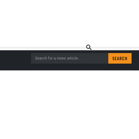
SEARCH
Search for a news article...
EER JAN VISSER