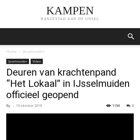
KAMPEN
HANZESTAD AAN DE IJSSEL
Home
IJsselmuiden
IJsselmuiden
Video
Deuren van krachtenpand
“Het Lokaal” in IJsselmuiden
officieel geopend
By
-
19 oktober 2018
1194
0