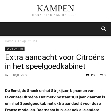
KAMPEN
HANZESTAD AAN DE IJSSEL
Home
Er Op Uit Tips
Er Op Uit Tips
Extra aandacht voor Citroëns
in het speelgoedkabinet
By
-
10 juli 2019
446
0
De Eend, de Snoek en het Strijkijzer, bijnamen van
favoriete Citroëns. Het merk bestaat 100 jaar, daarom is
er in het Speelgoedkabinet extra aandacht voor deze
Franse modellen. Daarnaast kun je er ook alle andere