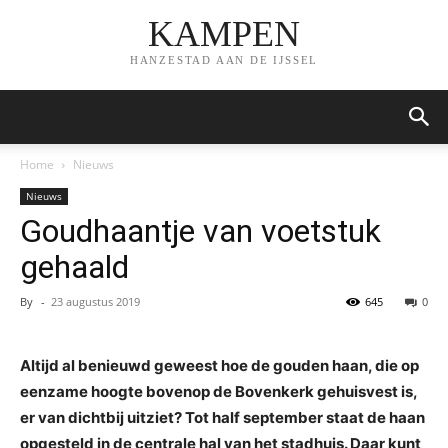
KAMPEN
HANZESTAD AAN DE IJSSEL
Home
Nieuws
Nieuws
Goudhaantje van voetstuk
gehaald
By
-
23 augustus 2019
645
0
Altijd al benieuwd geweest hoe de gouden haan, die op
eenzame hoogte bovenop de Bovenkerk gehuisvest is,
er van dichtbij uitziet? Tot half september staat de haan
opgesteld in de centrale hal van het stadhuis. Daar kunt