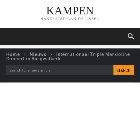
KAMPEN
HANZESTAD AAN DE IJSSEL
Home
Nieuws
Internationaal Triple Mandoline
Concert in Burgwalkerk
SEARCH
Search for a news article...
INTERNATIONAAL TRIPLE
MANDOLINE CONCERT IN
BURGWALKERK