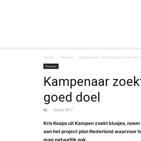
Home
Nieuws
Kampenaar zoekt klusjes voor een 
Nieuws
Kampenaar zoekt
goed doel
By
-
25 juni 2017
Kris Koops uit Kampen zoekt klusjes, noem h
aan het project plan Nederland waarvoor h
mag natuurlijk ook.