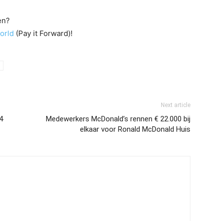
en?
orld
(Pay it Forward)!
Next article
4
Medewerkers McDonald’s rennen € 22.000 bij
elkaar voor Ronald McDonald Huis