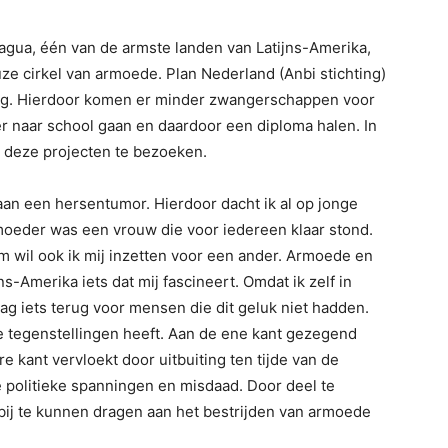
gua, één van de armste landen van Latijns-Amerika,
ze cirkel van armoede. Plan Nederland (Anbi stichting)
org. Hierdoor komen er minder zwangerschappen voor
er naar school gaan en daardoor een diploma halen. In
m deze projecten te bezoeken.
aan een hersentumor. Hierdoor dacht ik al op jonge
n moeder was een vrouw die voor iedereen klaar stond.
rom wil ook ik mij inzetten voor een ander. Armoede en
s-Amerika iets dat mij fascineert. Omdat ik zelf in
ag iets terug voor mensen die dit geluk niet hadden.
e tegenstellingen heeft. Aan de ene kant gezegend
e kant vervloekt door uitbuiting ten tijde van de
e politieke spanningen en misdaad. Door deel te
 bij te kunnen dragen aan het bestrijden van armoede