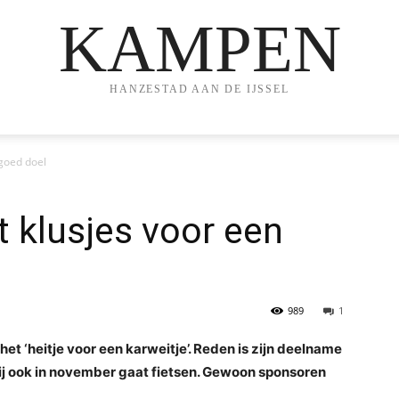
KAMPEN
HANZESTAD AAN DE IJSSEL
goed doel
 klusjes voor een
989
1
et ‘heitje voor een karweitje’. Reden is zijn deelname
ij ook in november gaat fietsen. Gewoon sponsoren