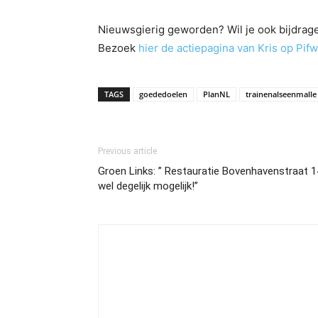
Nieuwsgierig geworden? Wil je ook bijdrag
Bezoek
hier de actiepagina van Kris op Pifw
TAGS
goededoelen
PlanNL
trainenalseenmalle
Previous article
Groen Links: ” Restauratie Bovenhavenstraat 1
wel degelijk mogelijk!”